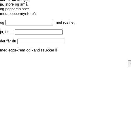
ja, store og små,
og peppersnipper
med peppermynte på,
og
med rosiner,
ja, i mitt
der får du
med eggekrem og kandissukker i!