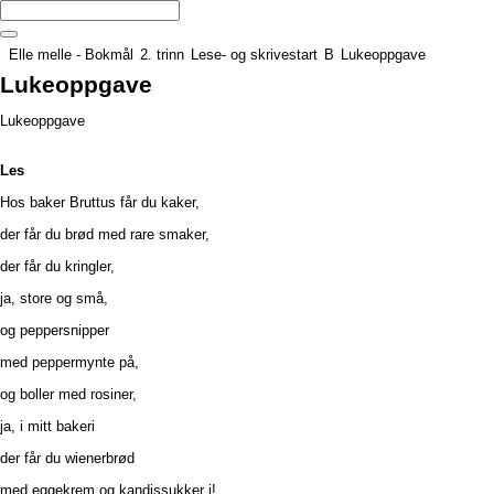
Elle melle - Bokmål
2. trinn
Lese- og skrivestart
B
Lukeoppgave
Lukeoppgave
Lukeoppgave
Les
Hos baker Bruttus får du kaker,
der får du brød med rare smaker,
der får du kringler,
ja, store og små,
og peppersnipper
med peppermynte på,
og boller med rosiner,
ja, i mitt bakeri
der får du wienerbrød
med eggekrem og kandissukker i!