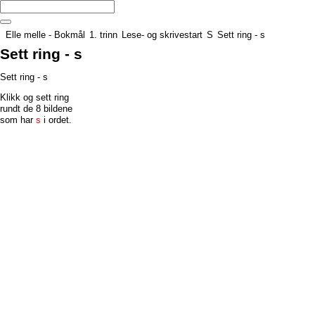
Elle melle - Bokmål
1. trinn
Lese- og skrivestart
S
Sett ring - s
Sett ring - s
Sett ring - s
Klikk og sett ring
rundt de 8 bildene
som har
s
i ordet.