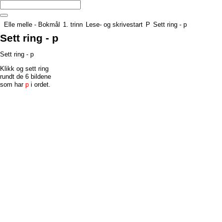
Elle melle - Bokmål
1. trinn
Lese- og skrivestart
P
Sett ring - p
Sett ring - p
Sett ring - p
Klikk og sett ring
rundt de 6 bildene
som har
p
i ordet.