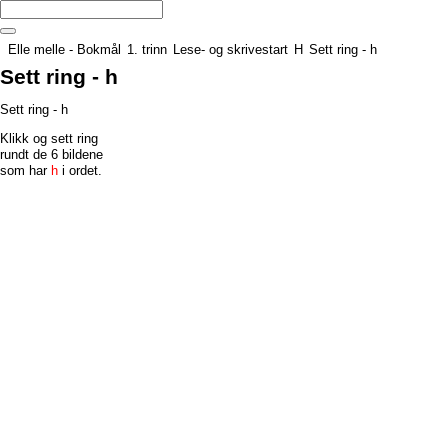
Elle melle - Bokmål
1. trinn
Lese- og skrivestart
H
Sett ring - h
Sett ring - h
Sett ring - h
Klikk og sett ring
rundt de 6 bildene
som har
h
i ordet.