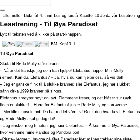
Elle melle - Bokmål
4. trinn
Les og forstå
Kapittel 10 Jorda vår
Lesetrening
Lesetrening - Til Øya Paradiset
Lytt til teksten ved å klikke på start-knappen.
BM_Kap10_1
Til Øya Paradiset
Skuta til Røde Molly står i brann.
– Nå er det kanskje jeg som kan hjelpe! Elefantus napper Mini-Molly
i ermet. Kan du, Elefantus? – Ja, hvis du kan hjelpe oss, så vis det!
– Jeg er ganske flink til å slukke branner, sier Elefantus, jeg har slukket
sånn cirka 1999 branner på sirkus.
Elefantus sprøyter høyt og lavt. Flammene freser, og det blåser sur røyk.
Ilden er slukket! – Hurra for Elefantus! jubler Røde Milly og sjørøverne.
– Min lille skipselefant! Du har reddet våre liv! Ønsk deg hva du vil, Elefantus
og Røde Molly skal gi deg det!
– Jeg ønsker meg friheten, jeg! sier Elefantus. – Å komme til Øya Paradiset,
hvor vennene mine Pandus og Pandora bor!
«Pirata» legger til brygga på Øya Paradiset idet månen trekker sine siste