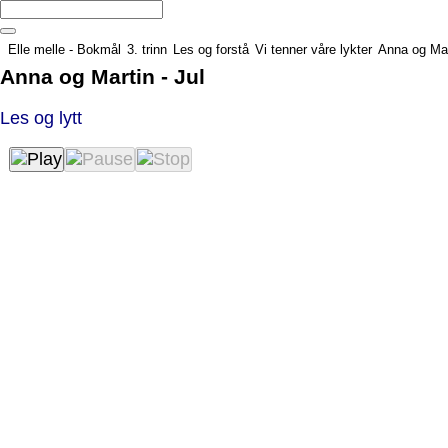
Elle melle - Bokmål
3. trinn
Les og forstå
Vi tenner våre lykter
Anna og Mart
Anna og Martin - Jul
Les og lytt
Vi tenner vaare lykter_00.mp3
– Jeg lurer på hva jeg skal
gi til mormor i julepresang, sa Anna.
Jeg har lyst til å gi henne
noe hun blir veldig glad for!
– Vet du hva jeg ga mormoren
min i fjor? sa Martin.
– Et bilde av Passop og meg